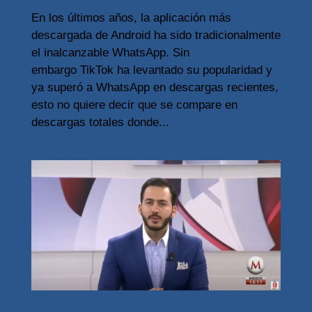
En los últimos años, la aplicación más
descargada de Android ha sido tradicionalmente
el inalcanzable WhatsApp. Sin
embargo TikTok ha levantado su popularidad y
ya superó a WhatsApp en descargas recientes,
esto no quiere decir que se compare en
descargas totales donde...