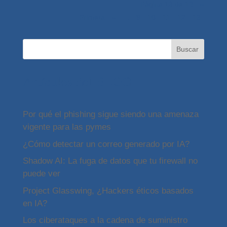
Página 13 de 13
«
Primera
«
...
9
10
11
12
13
Buscar
Artículos del BLOG
Por qué el phishing sigue siendo una amenaza
vigente para las pymes
¿Cómo detectar un correo generado por IA?
Shadow AI: La fuga de datos que tu firewall no
puede ver
Project Glasswing, ¿Hackers éticos basados
en IA?
Los ciberataques a la cadena de suministro