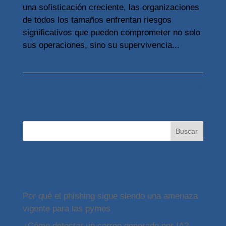
una sofisticación creciente, las organizaciones
de todos los tamaños enfrentan riesgos
significativos que pueden comprometer no solo
sus operaciones, sino su supervivencia...
Página 1 de
13
1
2
3
4
5
...
10
...
»
Última »
Buscar
Artículos del BLOG
Por qué el phishing sigue siendo una amenaza
vigente para las pymes
¿Cómo detectar un correo generado por IA?