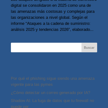
digital se consolidaron en 2025 como una de
las amenazas más costosas y complejas para
las organizaciones a nivel global. Según el
informe “Ataques a la cadena de suministro:
análisis 2025 y tendencias 2026”, elaborado...
Buscar
Artículos del BLOG
Por qué el phishing sigue siendo una amenaza
vigente para las pymes
¿Cómo detectar un correo generado por IA?
Shadow AI: La fuga de datos que tu firewall no
puede ver