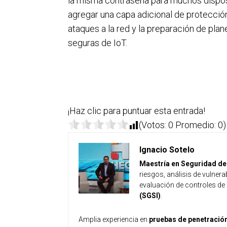
la misma contraseña para muchos disposi
agregar una capa adicional de protección
ataques a la red y la preparación de pla
seguras de IoT.
¡Haz clic para puntuar esta entrada!
(Votos:
0
Promedio:
0
)
Ignacio Sotelo
Maestría en Seguridad de 
riesgos, análisis de vulne
evaluación de controles de
(SGSI)
.
Amplia experiencia en
pruebas de penetració