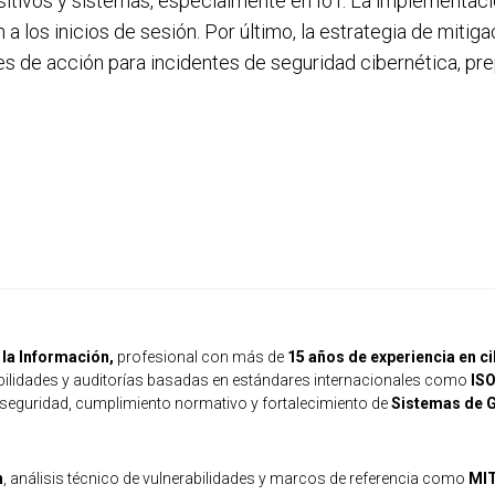
tivos y sistemas, especialmente en IoT. La implementació
 a los inicios de sesión. Por último, la estrategia de miti
nes de acción para incidentes de seguridad cibernética, pre
la Información,
profesional con más de
15 años de experiencia en c
rabilidades y auditorías basadas en estándares internacionales como
ISO
 seguridad, cumplimiento normativo y fortalecimiento de
Sistemas de G
n
, análisis técnico de vulnerabilidades y marcos de referencia como
MI