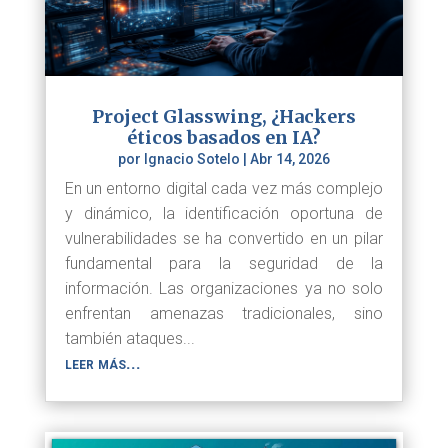
Project Glasswing, ¿Hackers
éticos basados en IA?
por
Ignacio Sotelo
|
Abr 14, 2026
En un entorno digital cada vez más complejo
y dinámico, la identificación oportuna de
vulnerabilidades se ha convertido en un pilar
fundamental para la seguridad de la
información. Las organizaciones ya no solo
enfrentan amenazas tradicionales, sino
también ataques...
leer más...