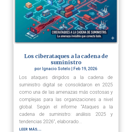
Los ciberataques a la cadena de
suministro
por
Ignacio Sotelo
|
Feb 19, 2026
Los ataques dirigidos a la cadena de
suministro digital se consolidaron en 2025
como una de las amenazas más costosas y
complejas para las organizaciones a nivel
global. Según el informe “Ataques a la
cadena de suministro: análisis 2025 y
tendencias 2026”, elaborado...
leer más...