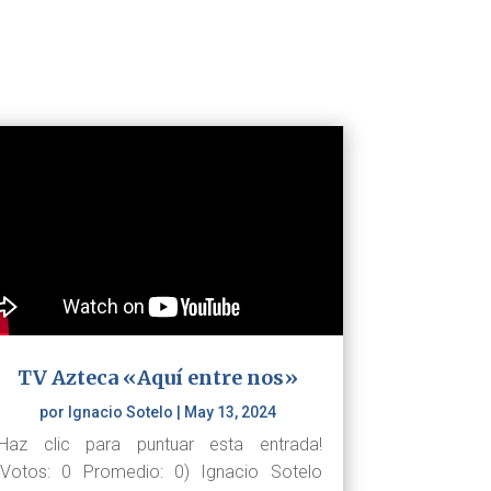
TV Azteca «Aquí entre nos»
por
Ignacio Sotelo
|
May 13, 2024
¡Haz clic para puntuar esta entrada!
(Votos: 0 Promedio: 0) Ignacio Sotelo