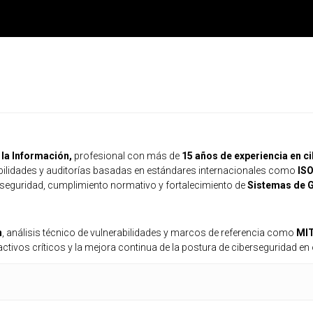
la Información,
profesional con más de
15 años de experiencia en c
rabilidades y auditorías basadas en estándares internacionales como
ISO
 seguridad, cumplimiento normativo y fortalecimiento de
Sistemas de G
n
, análisis técnico de vulnerabilidades y marcos de referencia como
MI
e activos críticos y la mejora continua de la postura de ciberseguridad e