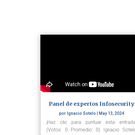
Panel de expertos Infosecurity
por
Ignacio Sotelo
|
May 13, 2024
¡Haz clic para puntuar esta entrada
(Votos: 0 Promedio: 0) Ignacio Sotel