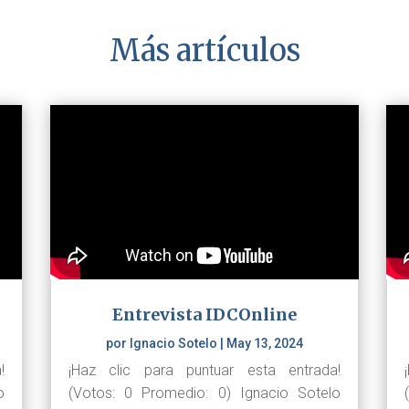
Más artículos
Entrevista IDCOnline
por
Ignacio Sotelo
|
May 13, 2024
!
¡Haz clic para puntuar esta entrada!
o
(Votos: 0 Promedio: 0) Ignacio Sotelo